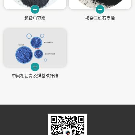
才
识
备
技
结
产
仪
超级电容炭
掺杂三维石墨烯
构
权
器
园
地
技
领
人
术
军
才
资
人
料
物
中间相沥青及煤基碳纤维
招
募
岗
福
联
位
利
系
需
待
求
遇
我