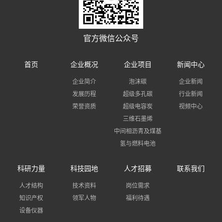
们
官方微信公众号
首页
企业概况
企业项目
新闻中心
企业简介
泡沫碳
企业新闻
发展历程
超级多孔碳
行业新闻
荣誉资质
超级电容炭
视频中心
三维石墨烯
中间相沥青及煤基
氢与燃料电池
碳纤维
科研力量
科技园地
人才招募
联系我们
人才结构
技术资料
岗位需求
知识产权
领军人物
福利待遇
设备仪器