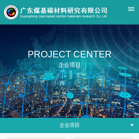
首
PROJECT CENTER
页
企
企业项目
业
概
况
企
发
荣
企
业
展
誉
企业项目
业
简
历
资