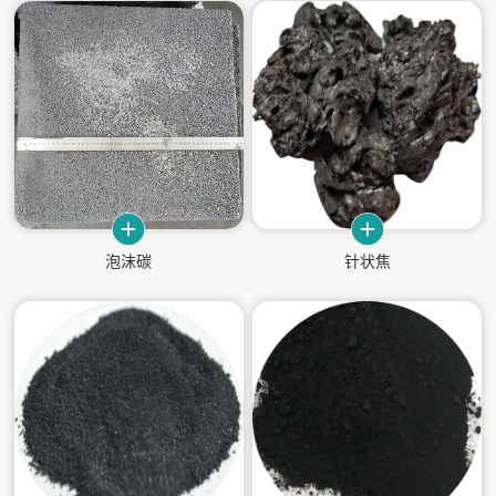
介
程
质
项
目
泡
超
超
三
中
氢
新
沫
级
级
维
间
与
闻
碳
多
电
石
相
燃
孔
容
墨
沥
料
中
碳
炭
烯
青
电
心
泡沫碳
针状焦
及
池
企
行
视
科
煤
业
业
频
基
研
新
新
中
碳
闻
闻
心
纤
力
维
量
人
知
设
科